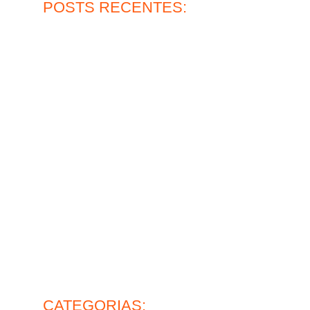
POSTS RECENTES:
Qual a durabilidade do piso epóxi multicamadas?
30 de julho de 2026
Ler mais
Piso de concreto para oficina: vale a pena?
27 de julho de 2026
Ler mais
?
Pintura epóxi para pisos e sua alta resistência
30 de junho de 2026
Ler mais
Lapidação de pisos industriais: o que avaliar antes de
contratar
26 de junho de 2026
Ler mais
mance
Piso de concreto industrial: ideal para operação pesada
28 de maio de 2026
vel?
Ler mais
CATEGORIAS: