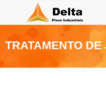
TRATAMENTO DE 
30 de julho de 2026
27 
Qual a durabilidade do piso epóxi multicamadas?
Pis
30 de junho de 2026
26 de j