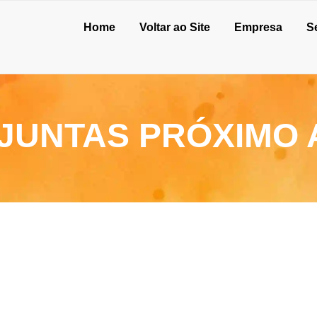
Home
Voltar ao Site
Empresa
S
JUNTAS PRÓXIMO 
de julho de 2026
o de concreto para oficina: vale a pena?
unho de 2026