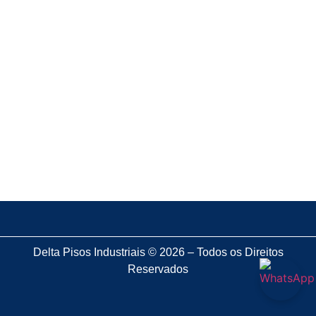
confiável?
8 de dezembro de 2025
Pisos industrializados: o segredo que as grandes
obras usam
28 de novembro de 2025
Pisos de concreto armado: o que saber antes de
investir?
Delta Pisos Industriais © 2026 – Todos os Direitos
Reservados