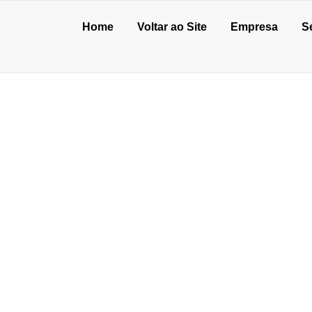
Home
Voltar ao Site
Empresa
S
USTRIAL EM OSASC
de julho de 2026
o de concreto para oficina: vale a pena?
unho de 2026