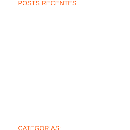
POSTS RECENTES:
Qual a durabilidade do piso epóxi multicamadas?
30 de julho de 2026
Ler mais
Piso de concreto para oficina: vale a pena?
27 de julho de 2026
Ler mais
?
Pintura epóxi para pisos e sua alta resistência
30 de junho de 2026
Ler mais
Lapidação de pisos industriais: o que avaliar antes de
contratar
26 de junho de 2026
Ler mais
mance
Piso de concreto industrial: ideal para operação pesada
28 de maio de 2026
vel?
Ler mais
CATEGORIAS: