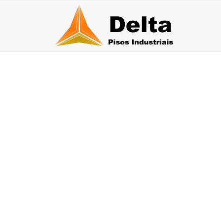
PISO EPÓXI IND
30 de julho de 2026
27 
Qual a durabilidade do piso epóxi multicamadas?
Pis
30 de junho de 2026
26 de j