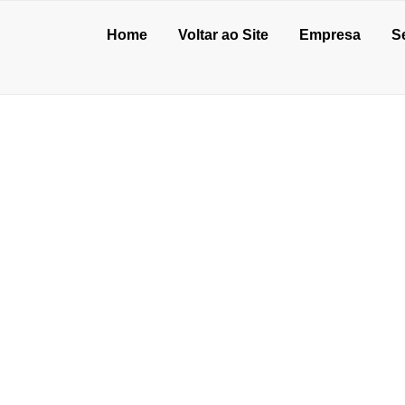
Home
Voltar ao Site
Empresa
S
NIVELANTE NA VI
de julho de 2026
o de concreto para oficina: vale a pena?
unho de 2026