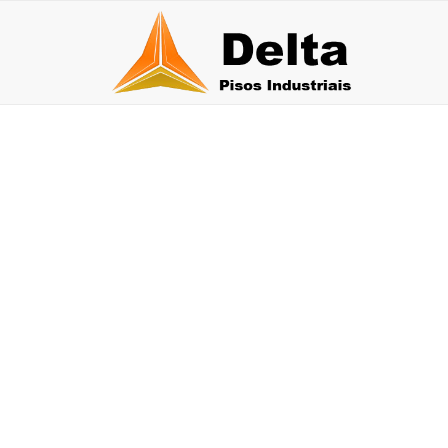
PISO EPÓXI AUTO
30 de julho de 2026
27 
Qual a durabilidade do piso epóxi multicamadas?
Pis
30 de junho de 2026
26 de j