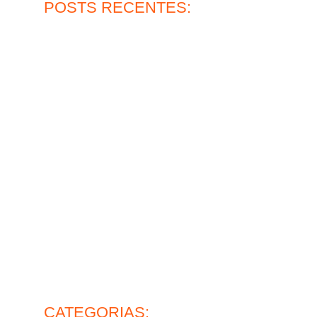
POSTS RECENTES:
Qual a durabilidade do piso epóxi multicamadas?
30 de julho de 2026
Ler mais
Piso de concreto para oficina: vale a pena?
27 de julho de 2026
Ler mais
?
Pintura epóxi para pisos e sua alta resistência
30 de junho de 2026
Ler mais
Lapidação de pisos industriais: o que avaliar antes de
contratar
26 de junho de 2026
Ler mais
mance
Piso de concreto industrial: ideal para operação pesada
28 de maio de 2026
vel?
Ler mais
CATEGORIAS: