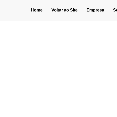
Home
Voltar ao Site
Empresa
S
O EM SANTO ANDR
de julho de 2026
o de concreto para oficina: vale a pena?
unho de 2026
ão de pisos industriais: o que avaliar antes de contratar