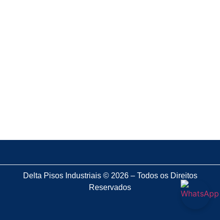
confiável?
8 de dezembro de 2025
Pisos industrializados: o segredo que as grandes
obras usam
28 de novembro de 2025
Pisos de concreto armado: o que saber antes de
investir?
Delta Pisos Industriais © 2026 – Todos os Direitos
Reservados