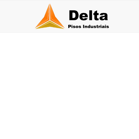
PINTURA URETAN
30 de julho de 2026
27 
Qual a durabilidade do piso epóxi multicamadas?
Pis
30 de junho de 2026
26 de j