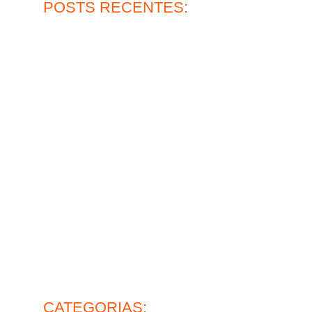
POSTS RECENTES:
Qual a durabilidade do piso epóxi multicamadas?
30 de julho de 2026
Ler mais
Piso de concreto para oficina: vale a pena?
27 de julho de 2026
Ler mais
?
Pintura epóxi para pisos e sua alta resistência
30 de junho de 2026
Ler mais
Lapidação de pisos industriais: o que avaliar antes de
contratar
26 de junho de 2026
Ler mais
mance
Piso de concreto industrial: ideal para operação pesada
28 de maio de 2026
vel?
Ler mais
CATEGORIAS: