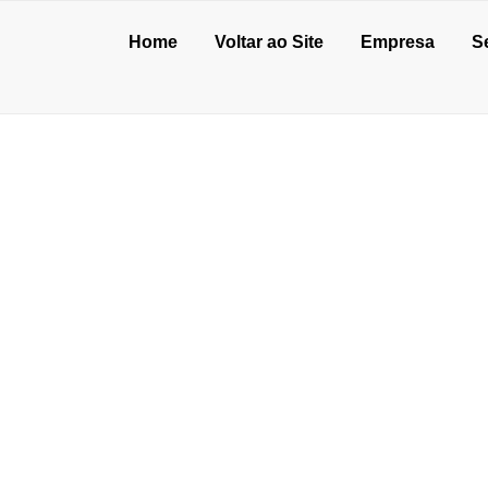
Home
Voltar ao Site
Empresa
S
O INDUSTRIAL PRÓ
de julho de 2026
o de concreto para oficina: vale a pena?
unho de 2026