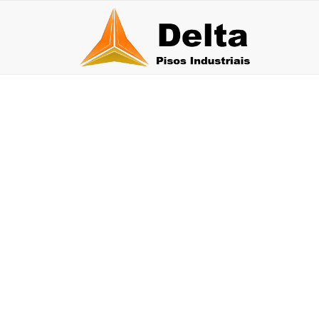
PINTURA EPÓXI P
30 de julho de 2026
27 
Qual a durabilidade do piso epóxi multicamadas?
Pis
30 de junho de 2026
26 de j