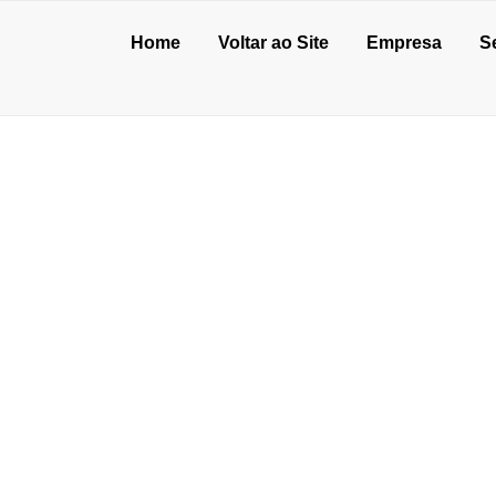
Home
Voltar ao Site
Empresa
S
ARA PISOS VALE A
de julho de 2026
o de concreto para oficina: vale a pena?
unho de 2026