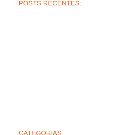
POSTS RECENTES:
Qual a durabilidade do piso epóxi multicamadas?
30 de julho de 2026
Ler mais
Piso de concreto para oficina: vale a pena?
27 de julho de 2026
Ler mais
?
Pintura epóxi para pisos e sua alta resistência
30 de junho de 2026
Ler mais
Lapidação de pisos industriais: o que avaliar antes de
contratar
26 de junho de 2026
Ler mais
mance
Piso de concreto industrial: ideal para operação pesada
28 de maio de 2026
vel?
Ler mais
CATEGORIAS: