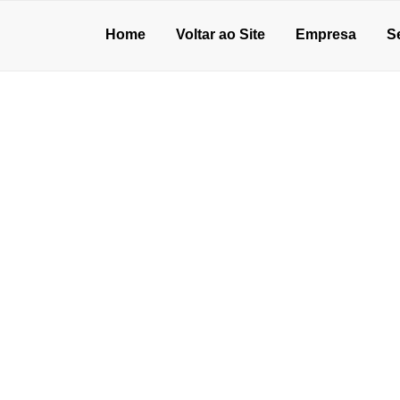
Home
Voltar ao Site
Empresa
S
PISO INDUSTRIAL
de julho de 2026
o de concreto para oficina: vale a pena?
unho de 2026
ão de pisos industriais: o que avaliar antes de contratar