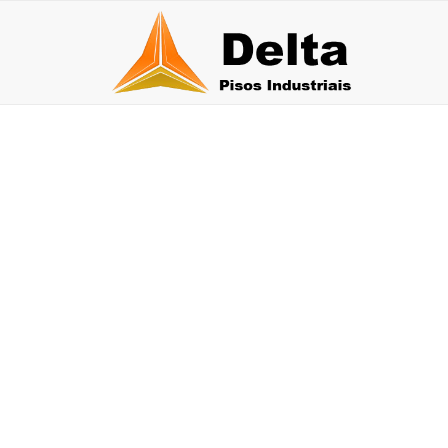
LAPIDAÇÃO DE P
30 de julho de 2026
27 
Qual a durabilidade do piso epóxi multicamadas?
Pis
30 de junho de 2026
26 de j