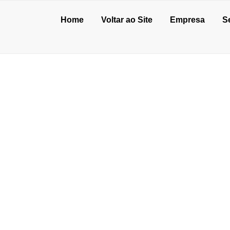
Home
Voltar ao Site
Empresa
S
ISOS EM OSASCO
de julho de 2026
o de concreto para oficina: vale a pena?
unho de 2026