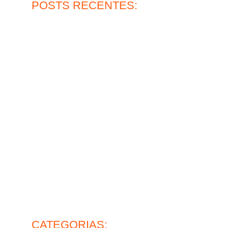
POSTS RECENTES:
Qual a durabilidade do piso epóxi multicamadas?
30 de julho de 2026
Ler mais
Piso de concreto para oficina: vale a pena?
27 de julho de 2026
Ler mais
?
Pintura epóxi para pisos e sua alta resistência
30 de junho de 2026
Ler mais
Lapidação de pisos industriais: o que avaliar antes de
contratar
26 de junho de 2026
Ler mais
mance
Piso de concreto industrial: ideal para operação pesada
28 de maio de 2026
vel?
Ler mais
CATEGORIAS: