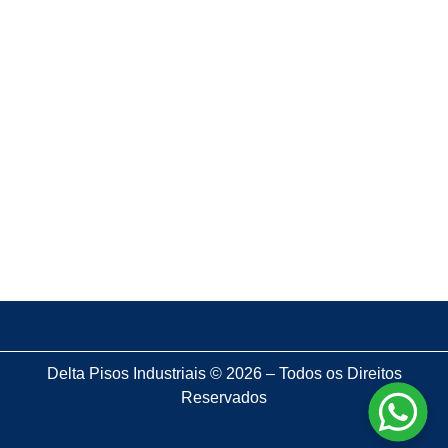
Lapidação de pisos: como escolher uma empresa
confiável?
8 de dezembro de 2025
Pisos industrializados: o segredo que as grandes
obras usam
28 de novembro de 2025
Pisos de concreto armado: o que saber antes de
investir?
Delta Pisos Industriais © 2026 – Todos os Direitos
Reservados