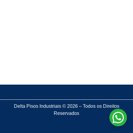
confiável?
8 de dezembro de 2025
Pisos industrializados: o segredo que as grandes
obras usam
28 de novembro de 2025
Pisos de concreto armado: o que saber antes de
investir?
Delta Pisos Industriais © 2026 – Todos os Direitos
Reservados