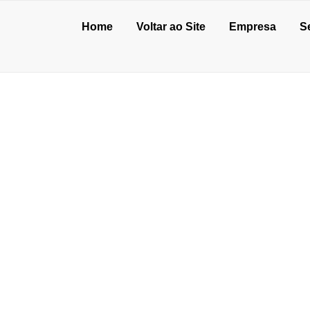
Home
Voltar ao Site
Empresa
S
O EPÓXI AUTONIV
E
de julho de 2026