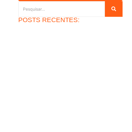
POSTS RECENTES:
Qual a durabilidade do piso epóxi multicamadas?
30 de julho de 2026
Ler mais
Piso de concreto para oficina: vale a pena?
27 de julho de 2026
Ler mais
?
Pintura epóxi para pisos e sua alta resistência
30 de junho de 2026
Ler mais
Lapidação de pisos industriais: o que avaliar antes de
contratar
26 de junho de 2026
Ler mais
mance
Piso de concreto industrial: ideal para operação pesada
28 de maio de 2026