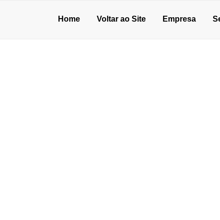
Home
Voltar ao Site
Empresa
S
A PINTURA EPÓXI 
de julho de 2026
o de concreto para oficina: vale a pena?
unho de 2026
ão de pisos industriais: o que avaliar antes de contratar